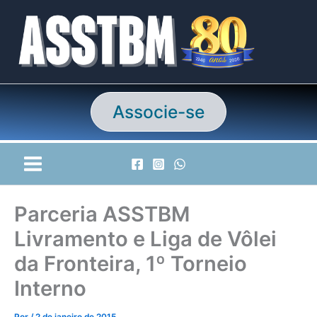
Ir
para
o
conteúdo
Associe-se
Parceria ASSTBM
Livramento e Liga de Vôlei
da Fronteira, 1º Torneio
Interno
Por
/
2 de janeiro de 2015