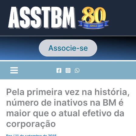
Ir
para
o
conteúdo
Associe-se
Pela primeira vez na história,
número de inativos na BM é
maior que o atual efetivo da
corporação
Por
/
11 de setembro de 2015