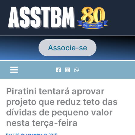
Ir
para
o
conteúdo
Associe-se
Piratini tentará aprovar
projeto que reduz teto das
dívidas de pequeno valor
nesta terça-feira
Por
/
28 de setembro de 2015