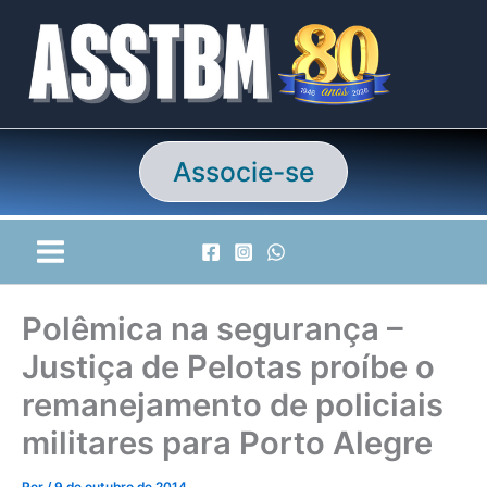
Ir
para
o
conteúdo
Associe-se
Polêmica na segurança –
Justiça de Pelotas proíbe o
remanejamento de policiais
militares para Porto Alegre
Por
/
9 de outubro de 2014