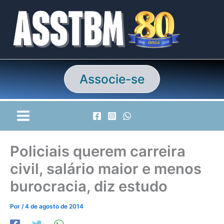
Ir
para
o
conteúdo
Associe-se
Policiais querem carreira
civil, salário maior e menos
burocracia, diz estudo
Por
/
4 de agosto de 2014