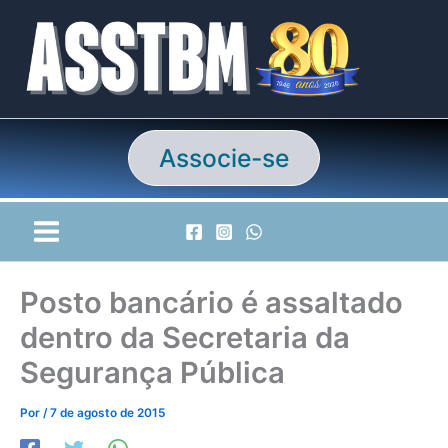
Ir
para
o
conteúdo
Associe-se
Posto bancário é assaltado
dentro da Secretaria da
Segurança Pública
Por
/
7 de agosto de 2015