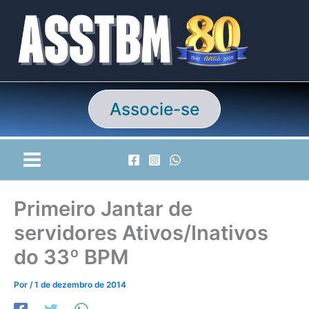
Ir
para
o
conteúdo
Associe-se
Primeiro Jantar de
servidores Ativos/Inativos
do 33º BPM
Por
/
1 de dezembro de 2014