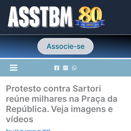
Ir
para
o
conteúdo
Associe-se
Protesto contra Sartori
reúne milhares na Praça da
República. Veja imagens e
vídeos
Por
/
13 de agosto de 2015