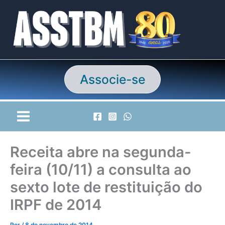
Ir
para
o
conteúdo
Associe-se
Receita abre na segunda-
feira (10/11) a consulta ao
sexto lote de restituição do
IRPF de 2014
Por
/
8 de novembro de 2014