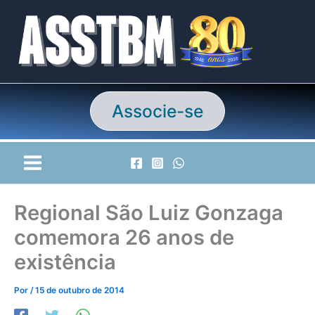
Ir
para
o
conteúdo
Associe-se
Regional São Luiz Gonzaga
comemora 26 anos de
existência
Por
/
15 de outubro de 2014