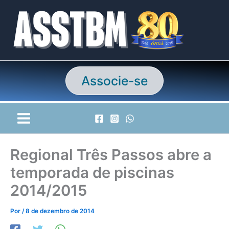
Ir
para
o
conteúdo
Associe-se
Regional Três Passos abre a
temporada de piscinas
2014/2015
Por
/
8 de dezembro de 2014