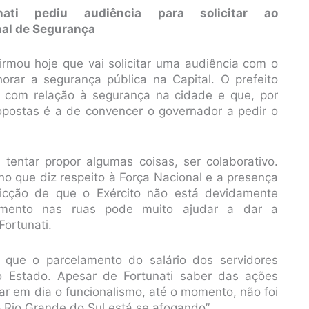
unati pediu audiência para solicitar ao
nal de Segurança
firmou hoje que vai solicitar uma audiência com o
horar a segurança pública na Capital. O prefeito
s com relação à segurança na cidade e que, por
opostas é a de convencer o governador a pedir o
tentar propor algumas coisas, ser colaborativo.
, no que diz respeito à Força Nacional e a presença
icção de que o Exército não está devidamente
amento nas ruas pode muito ajudar a dar a
Fortunati.
 que o parcelamento do salário dos servidores
o Estado. Apesar de Fortunati saber das ações
ar em dia o funcionalismo, até o momento, não foi
“o Rio Grande do Sul está se afogando”.