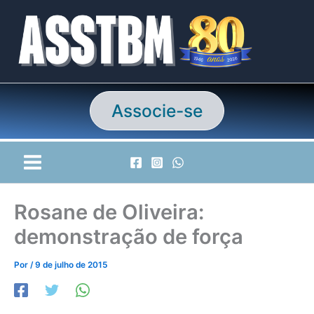
Ir
para
o
conteúdo
Associe-se
Rosane de Oliveira:
demonstração de força
Por
/
9 de julho de 2015