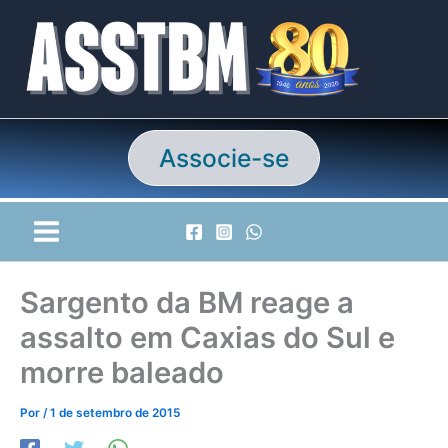
Ir
para
o
conteúdo
Associe-se
Sargento da BM reage a
assalto em Caxias do Sul e
morre baleado
Por
/
1 de setembro de 2015