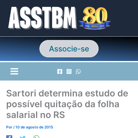
Ir
para
o
conteúdo
Associe-se
Sartori determina estudo de
possível quitação da folha
salarial no RS
Por
/
10 de agosto de 2015