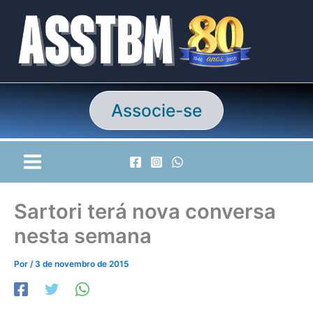
Ir
para
o
conteúdo
Associe-se
Sartori terá nova conversa
nesta semana
Por
/
3 de novembro de 2015