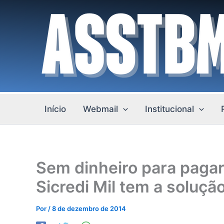
Ir
para
o
conteúdo
Início
Webmail
Institucional
Sem dinheiro para pagar
Sicredi Mil tem a soluçã
Por
/
8 de dezembro de 2014