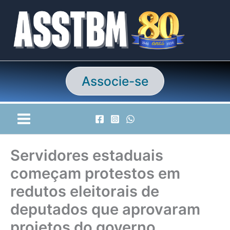
Ir
para
o
conteúdo
Associe-se
Servidores estaduais
começam protestos em
redutos eleitorais de
deputados que aprovaram
projetos do governo