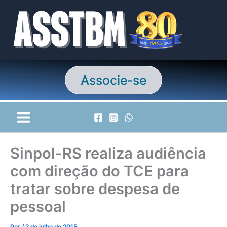
Ir
para
o
conteúdo
Associe-se
Sinpol-RS realiza audiência
com direção do TCE para
tratar sobre despesa de
pessoal
Por
/
2 de julho de 2015