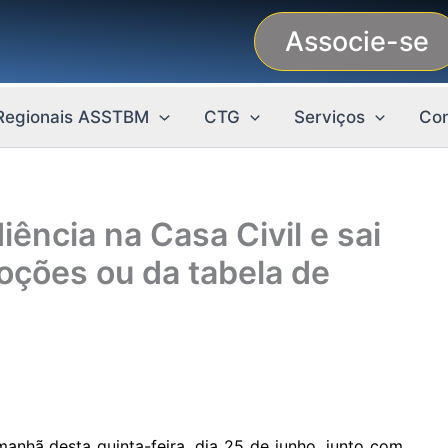
Associe-se
Regionais ASSTBM
CTG
Serviços
Con
ência na Casa Civil e sai
oções ou da tabela de
manhã desta quinta-feira, dia 25 de junho, junto com