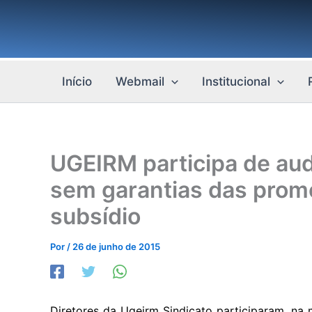
Ir
para
o
conteúdo
Início
Webmail
Institucional
UGEIRM participa de audi
sem garantias das prom
subsídio
Por
/
26 de junho de 2015
Diretores da Ugeirm Sindicato participaram, na 