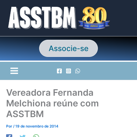
Ir
para
o
conteúdo
Associe-se
Vereadora Fernanda
Melchiona reúne com
ASSTBM
Por
/
19 de novembro de 2014