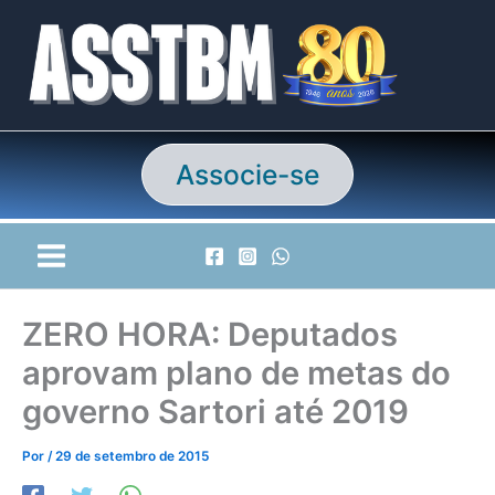
Ir
para
o
conteúdo
Associe-se
ZERO HORA: Deputados
aprovam plano de metas do
governo Sartori até 2019
Por
/
29 de setembro de 2015