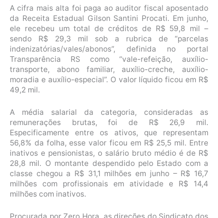
A cifra mais alta foi paga ao auditor fiscal aposentado
da Receita Estadual Gilson Santini Procati. Em junho,
ele recebeu um total de créditos de R$ 59,8 mil –
sendo R$ 29,3 mil sob a rubrica de “parcelas
indenizatórias/vales/abonos”, definida no portal
Transparência RS como “vale-refeição, auxílio-
transporte, abono familiar, auxílio-creche, auxílio-
moradia e auxílio-especial”. O valor líquido ficou em R$
49,2 mil.
A média salarial da categoria, consideradas as
remunerações brutas, foi de R$ 26,9 mil.
Especificamente entre os ativos, que representam
56,8% da folha, esse valor ficou em R$ 25,5 mil. Entre
inativos e pensionistas, o salário bruto médio é de R$
28,8 mil. O montante despendido pelo Estado com a
classe chegou a R$ 31,1 milhões em junho – R$ 16,7
milhões com profissionais em atividade e R$ 14,4
milhões com inativos.
Procurada por Zero Hora, as direções do Sindicato dos