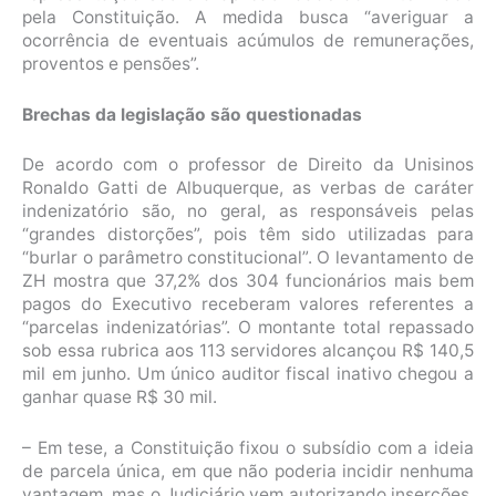
pela Constituição. A medida busca “averiguar a
ocorrência de eventuais acúmulos de remunerações,
proventos e pensões”.
Brechas da legislação são questionadas
De acordo com o professor de Direito da Unisinos
Ronaldo Gatti de Albuquerque, as verbas de caráter
indenizatório são, no geral, as responsáveis pelas
“grandes distorções”, pois têm sido utilizadas para
“burlar o parâmetro constitucional”. O levantamento de
ZH mostra que 37,2% dos 304 funcionários mais bem
pagos do Executivo receberam valores referentes a
“parcelas indenizatórias”. O montante total repassado
sob essa rubrica aos 113 servidores alcançou R$ 140,5
mil em junho. Um único auditor fiscal inativo chegou a
ganhar quase R$ 30 mil.
– Em tese, a Constituição fixou o subsídio com a ideia
de parcela única, em que não poderia incidir nenhuma
vantagem, mas o Judiciário vem autorizando inserções.