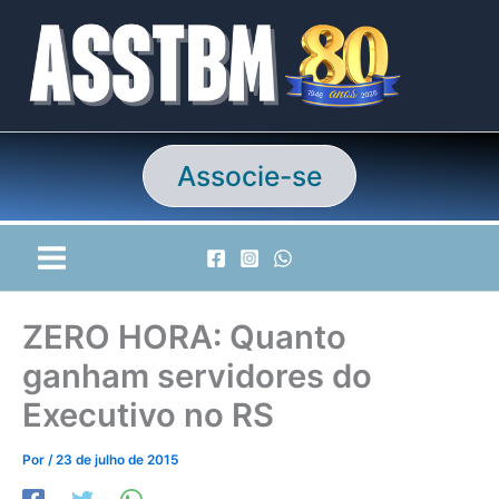
Ir
para
o
conteúdo
Associe-se
ZERO HORA: Quanto
ganham servidores do
Executivo no RS
Por
/
23 de julho de 2015