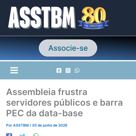
Ir
para
o
conteúdo
Associe-se
Assembleia frustra
servidores públicos e barra
PEC da data-base
Por
ASSTBM
/
30 de junho de 2026