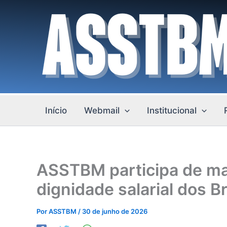
Ir
para
o
conteúdo
Início
Webmail
Institucional
ASSTBM participa de ma
dignidade salarial dos B
Por
ASSTBM
/
30 de junho de 2026