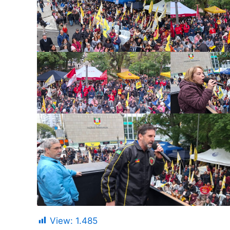
View:
1.485