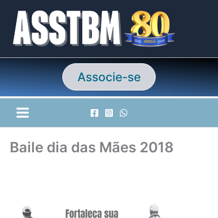
Ir
para
o
conteúdo
Associe-se
Baile dia das Mães 2018