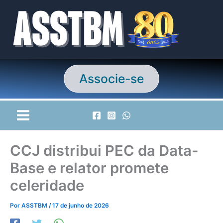
Ir
para
o
conteúdo
Associe-se
CCJ distribui PEC da Data-
Base e relator promete
celeridade
Por
ASSTBM
/
17 de junho de 2026