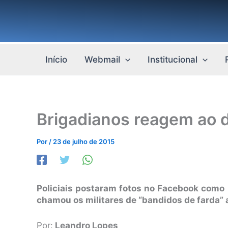
Ir
para
o
conteúdo
Início
Webmail
Institucional
Brigadianos reagem ao d
Por
/
23 de julho de 2015
Policiais postaram fotos no Facebook como 
chamou os militares de “bandidos de farda” 
Por:
Leandro Lopes