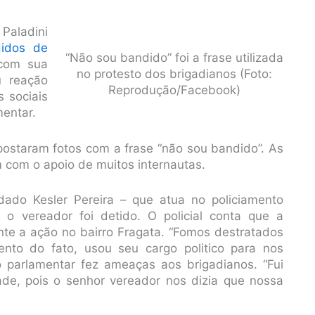
Paladini
didos de
“Não sou bandido” foi a frase utilizada
 com sua
no protesto dos brigadianos (Foto:
u reação
Reprodução/Facebook)
s sociais
mentar.
postaram fotos com a frase “não sou bandido”. As
 com o apoio de muitos internautas.
ldado Kesler Pereira – que atua no policiamento
 o vereador foi detido. O policial conta que a
ante a ação no bairro Fragata. “Fomos destratados
to do fato, usou seu cargo politico para nos
 o parlamentar fez ameaças aos brigadianos. “Fui
de, pois o senhor vereador nos dizia que nossa