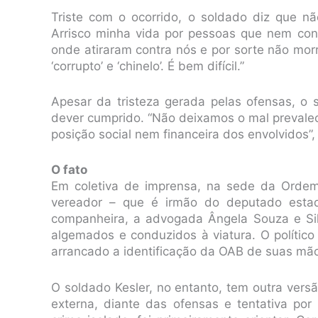
Triste com o ocorrido, o soldado diz que não
Arrisco minha vida por pessoas que nem conh
onde atiraram contra nós e por sorte não mor
‘corrupto’ e ‘chinelo’. É bem difícil.”
Apesar da tristeza gerada pelas ofensas, o 
dever cumprido. “Não deixamos o mal prevalec
posição social nem financeira dos envolvidos”
O fato
Em coletiva de imprensa, na sede da Orde
vereador – que é irmão do deputado estadu
companheira, a advogada Ângela Souza e Si
algemados e conduzidos à viatura. O político
arrancado a identificação da OAB de suas mã
O soldado Kesler, no entanto, tem outra vers
externa, diante das ofensas e tentativa po