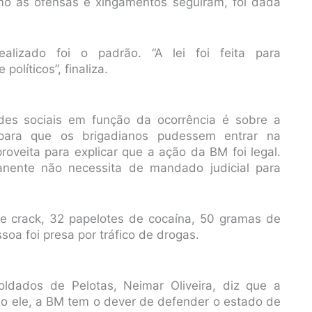
Como as ofensas e xingamentos seguiram, foi dada
alizado foi o padrão. “A lei foi feita para
olíticos”, finaliza.
es sociais em função da ocorrência é sobre a
ra que os brigadianos pudessem entrar na
proveita para explicar que a ação da BM foi legal.
manente não necessita de mandado judicial para
e crack, 32 papelotes de cocaína, 50 gramas de
a foi presa por tráfico de drogas.
dados de Pelotas, Neimar Oliveira, diz que a
ndo ele, a BM tem o dever de defender o estado de