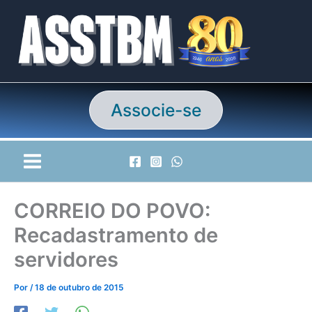
Ir
para
o
conteúdo
Associe-se
CORREIO DO POVO:
Recadastramento de
servidores
Por
/
18 de outubro de 2015