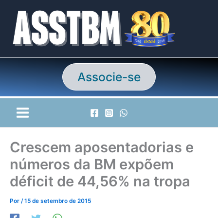
Ir
para
o
conteúdo
Associe-se
Crescem aposentadorias e
números da BM expõem
déficit de 44,56% na tropa
Por
/
15 de setembro de 2015