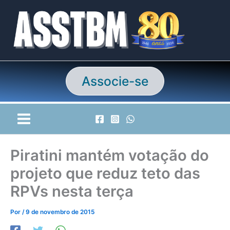
Ir
para
o
conteúdo
Associe-se
Piratini mantém votação do
projeto que reduz teto das
RPVs nesta terça
Por
/
9 de novembro de 2015