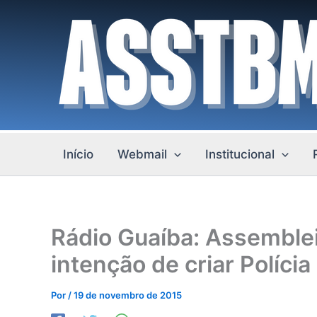
Ir
para
o
conteúdo
Início
Webmail
Institucional
Rádio Guaíba: Assembleia
intenção de criar Polícia
Por
/
19 de novembro de 2015