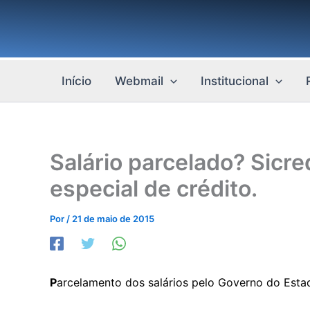
Ir
para
o
conteúdo
Início
Webmail
Institucional
Salário parcelado? Sicred
especial de crédito.
Por
/
21 de maio de 2015
P
arcelamento dos salários pelo Governo do Esta