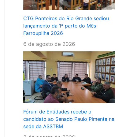
CTG Ponteiros do Rio Grande sediou
lançamento da 1ª parte do Mês
Farroupilha 2026
6 de agosto de 2026
Fórum de Entidades recebe o
candidato ao Senado Paulo Pimenta na
sede da ASSTBM