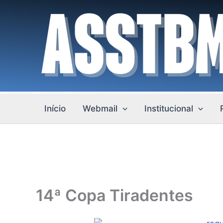
Ir
para
o
conteúdo
Início
Webmail
Institucional
14ª Copa Tiradentes