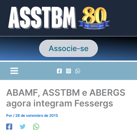
Ir
para
o
conteúdo
Associe-se
ABAMF, ASSTBM e ABERGS
agora integram Fessergs
Por
/
28 de setembro de 2015