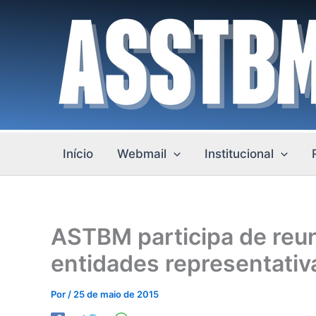
Ir
para
o
conteúdo
Início
Webmail
Institucional
ASTBM participa de reu
entidades representativ
Por
/
25 de maio de 2015