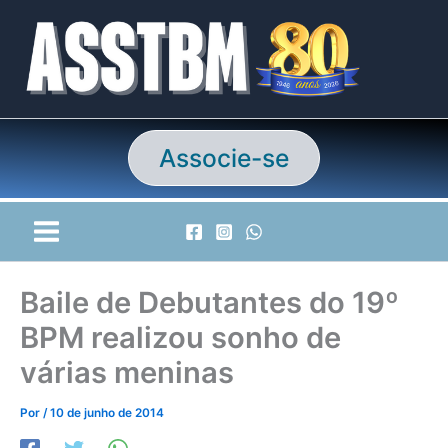
Ir
para
o
conteúdo
Associe-se
Baile de Debutantes do 19º
BPM realizou sonho de
várias meninas
Por
/
10 de junho de 2014