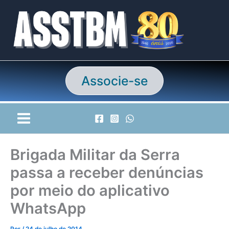
Ir
para
o
conteúdo
Associe-se
Brigada Militar da Serra
passa a receber denúncias
por meio do aplicativo
WhatsApp
Por
/
24 de julho de 2014