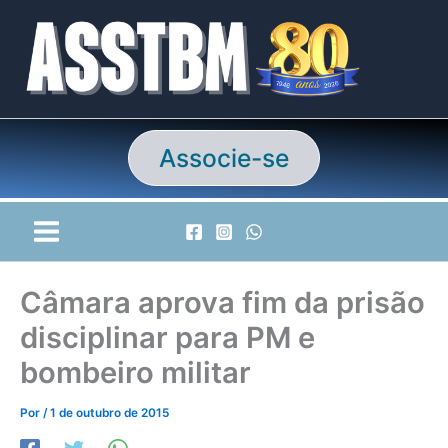
Ir
para
o
conteúdo
Associe-se
Câmara aprova fim da prisão
disciplinar para PM e
bombeiro militar
Por
/
1 de outubro de 2015