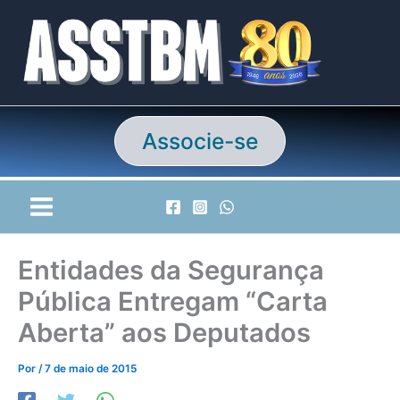
Ir
para
o
conteúdo
Associe-se
Entidades da Segurança
Pública Entregam “Carta
Aberta” aos Deputados
Por
/
7 de maio de 2015