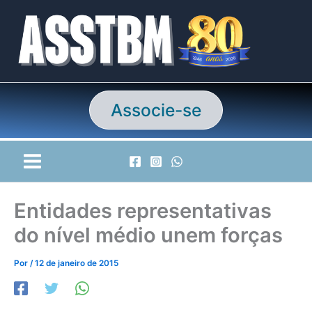
Ir
para
o
conteúdo
Associe-se
Entidades representativas
do nível médio unem forças
Por
/
12 de janeiro de 2015