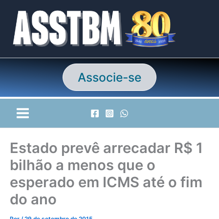
Ir
para
o
conteúdo
Associe-se
Estado prevê arrecadar R$ 1
bilhão a menos que o
esperado em ICMS até o fim
do ano
Por
/
29 de setembro de 2015