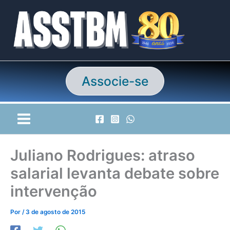
Ir
para
o
conteúdo
Associe-se
Juliano Rodrigues: atraso
salarial levanta debate sobre
intervenção
Por
/
3 de agosto de 2015