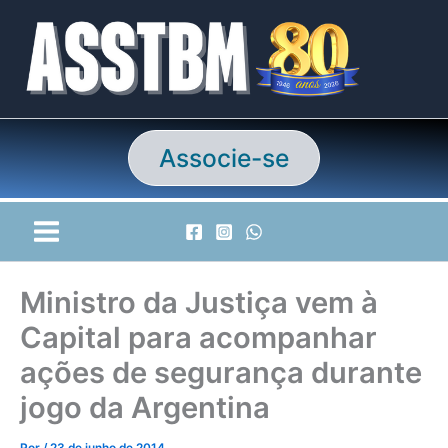
Ir
para
o
conteúdo
Associe-se
Ministro da Justiça vem à
Capital para acompanhar
ações de segurança durante
jogo da Argentina
Por
/
23 de junho de 2014