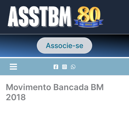
Ir
para
o
conteúdo
Associe-se
Movimento Bancada BM
2018