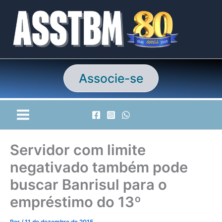
Ir
para
o
conteúdo
Associe-se
Servidor com limite
negativado também pode
buscar Banrisul para o
empréstimo do 13º
Por
/
11 de dezembro de 2015