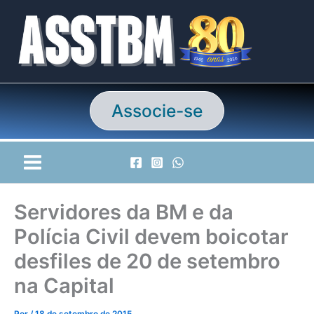
Ir
para
o
conteúdo
Associe-se
Servidores da BM e da
Polícia Civil devem boicotar
desfiles de 20 de setembro
na Capital
Por
/
18 de setembro de 2015