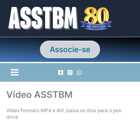
Ir
para
o
conteúdo
Associe-se
Vídeo ASSTBM
Vídeo Formato MP4 e AVI, baixa os dois para o pen
drive